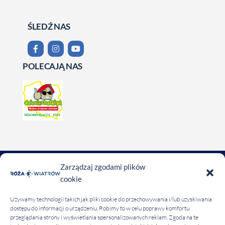
ŚLEDŹ NAS
POLECAJĄ NAS
Zarządzaj zgodami plików
COPYRIGHT 2020 RÓŻA WIATRÓW
cookie
REGULAMIN OŚRODKA
Używamy technologii takich jak pliki cookie do przechowywania i/lub uzyskiwania
dostępu do informacji o urządzeniu. Robimy to w celu poprawy komfortu
przeglądania strony i wyświetlania spersonalizowanych reklam. Zgoda na te