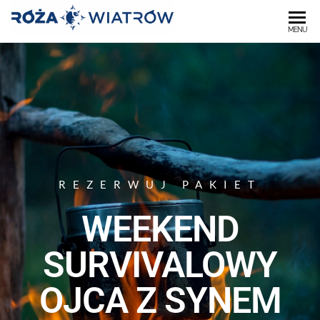
OŚRODEK
MENU
"RÓŻA
WIATRÓW"
REZERWUJ PAKIET
WEEKEND
SURVIVALOWY
OJCA Z SYNEM