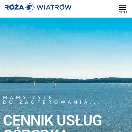
OŚRODEK
MENU
"RÓŻA
WIATRÓW"
MAMY TYLE
DO ZAOFEROWANIA...
CENNIK USŁUG