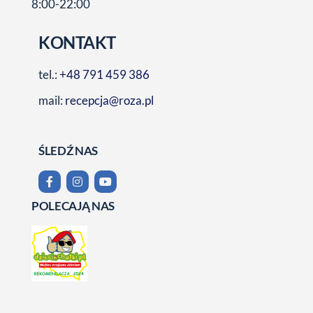
8:00-22:00
KONTAKT
tel.:
+48 791 459 386
mail:
recepcja@roza.pl
ŚLEDŹ NAS
POLECAJĄ NAS