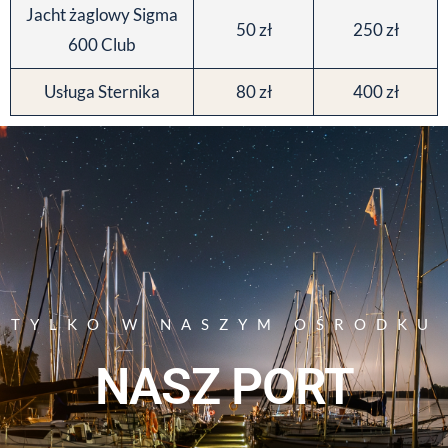
Jacht żaglowy Sigma
50 zł
250 zł
600 Club
Usługa Sternika
80 zł
400 zł
TYLKO W NASZYM OŚRODKU
NASZ PORT