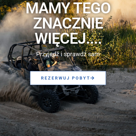
MAMY TEGO
ZNACZNIE
WIĘCEJ....
Przyjedź i sprawdź sam
REZERWUJ POBYT