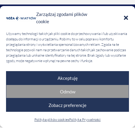
Zarządzaj zgodami plików
COPYRIGHT 2020 RÓŻA WIATRÓW
cookie
REGULAMIN OŚRODKA
Używamy technologii takich jak pliki cookie do przechowywania i/lub uzyskiwania
dostępu do informacji o urządzeniu. Robimy to w celu poprawy komfortu
przeglądania strony i wyświetlania spersonalizowanych reklam. Zgoda na te
technologie pozwoli nam na przetwarzanie danych takich jak zachowanie podczas
POLITYKA COOKIES
przeglądania lub unikalne identyfikatory na tej stronie. Brak zgody lub wycofanie
zgody, może negatywnie wpłynąć na pewne cechy i funkcje.
POLITYKA PRYWATNOŚCI
Akceptuję
STANDARDY OCHRONY MAŁOLETNICH
Odmów
Zobacz preferencje
Polityka plików cookies
Polityka Prywatności