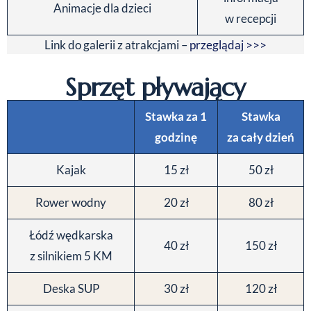
Animacje dla dzieci
w recepcji
Link do galerii z atrakcjami –
przeglądaj >>>
Sprzęt pływający
Stawka za 1
Stawka
godzinę
za cały dzień
Kajak
15 zł
50 zł
Rower wodny
20 zł
80 zł
Łódź wędkarska
40 zł
150 zł
z silnikiem 5 KM
Deska SUP
30 zł
120 zł