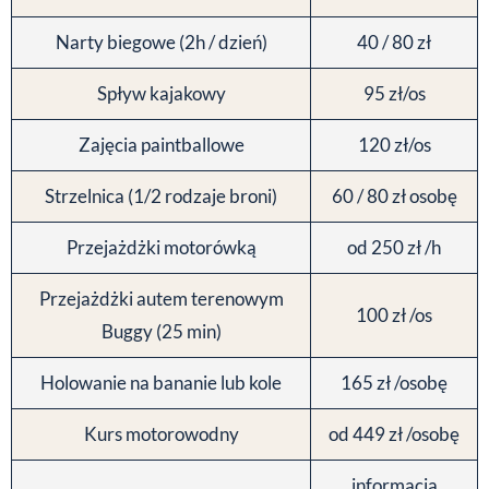
Narty biegowe (2h / dzień)
40 / 80 zł
Spływ kajakowy
95 zł/os
Zajęcia paintballowe
120 zł/os
Strzelnica (1/2 rodzaje broni)
60 / 80 zł osobę
Przejażdżki motorówką
od 250 zł /h
Przejażdżki autem terenowym
100 zł /os
Buggy (25 min)
Holowanie na bananie lub kole
165 zł /osobę
Kurs motorowodny
od 449 zł /osobę
informacja