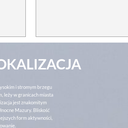
OKALIZACJA
ysokim i stromym brzegu
m, leży w granicach miasta
izacja jest znakomitym
łnocne Mazury. Bliskość
iejszych form aktywności,
żowanie.