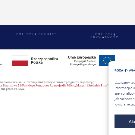
POLITYKA COOKIES
POLITYKA
PRYWATNOŚCI
Używamy techn
informacji o 
spersonalizow
jak zachowani
wycofanie zgo
Ak