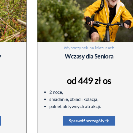
Wypoczynek na Mazurach
Wczasy dla Seniora
od 449 zł os
2 noce,
śniadanie, obiad i kolacja,
pakiet aktywnych atrakcji.
Sprawdź szczegóły