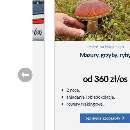
Jesień na Mazurach
h
Mazury, grzyby, ryby
od 360 zł/os
2 noce,
śniadanie i obiadokolacja,
rowery trekingowe,.
Sprawdź szczegóły