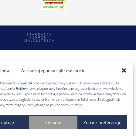
STANDARDY
OCHRONY
MAŁOLETNICH
Zarządzaj zgodami plików cookie
ologii takich jak pliki cookie do przechowywania i/lub uzyskiwania dostępu do
urządzeniu. Robimy to w celu poprawy komfortu przeglądania strony i wyświetlania
anych reklam. Zgoda na te technologie pozwoli nam na przetwarzanie danych takich
e podczas przeglądania lub unikalne identyfikatory na tej stronie. Brak zgody lub
dy, może negatywnie wpłynąć na pewne cechy i funkcje.
ceptuję
Odmów
Zobacz preferencje