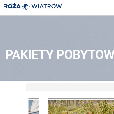
OŚRODEK
"RÓŻA
WIATRÓW"
PAKIETY POBYTO