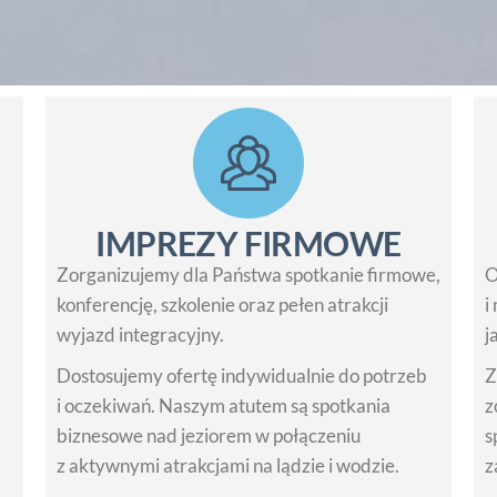
IMPREZY FIRMOWE
Zorganizujemy dla Państwa spotkanie firmowe,
O
konferencję, szkolenie oraz pełen atrakcji
i
wyjazd integracyjny.
j
Dostosujemy ofertę indywidualnie do potrzeb
Z
i oczekiwań. Naszym atutem są spotkania
z
biznesowe nad jeziorem w połączeniu
s
z aktywnymi atrakcjami na lądzie i wodzie.
z