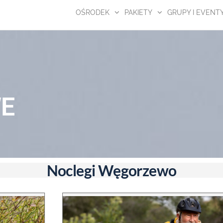
OŚRODEK
PAKIETY
GRUPY I EVENT
WE
Noclegi Węgorzewo