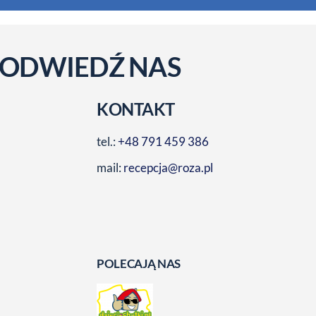
ODWIEDŹ NAS
KONTAKT
tel.:
+48 791 459 386
mail:
recepcja@roza.pl
POLECAJĄ NAS