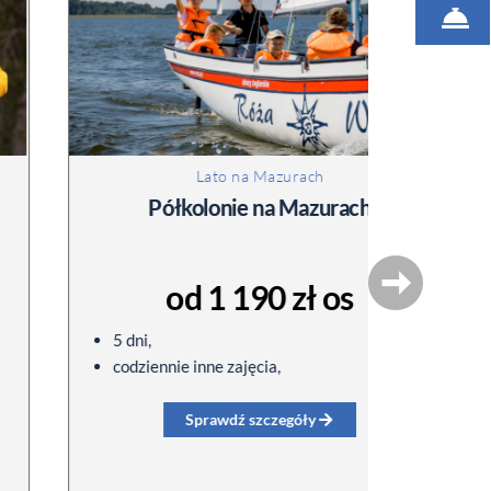
Lato na Mazurach
Półkolonie na Mazurach
od 1 190 zł os
5 dni,
2 noc
codziennie inne zajęcia,
śniad
rower
Sprawdź szczegóły