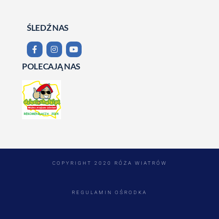
ŚLEDŹ NAS
POLECAJĄ NAS
COPYRIGHT 2020 RÓŻA WIATRÓW
REGULAMIN OŚRODKA