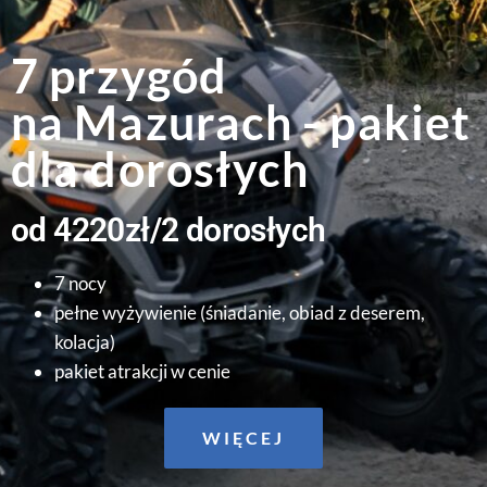
7 przygód
na Mazurach - pakiet
dla dorosłych
od 4220zł/2 dorosłych
7 nocy
pełne wyżywienie (śniadanie, obiad z deserem,
kolacja)
pakiet atrakcji w cenie
WIĘCEJ