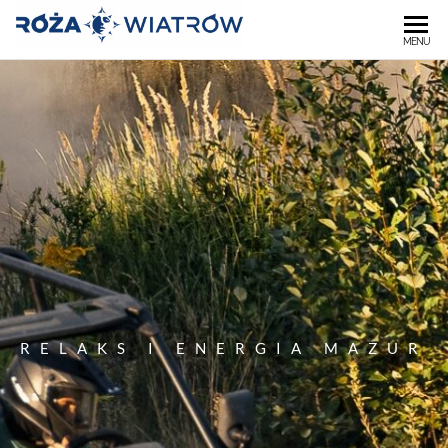
OŚRODEK
MENU
"RÓŻA
WIATRÓW"
RELAKS I ENERGIA MAZUR