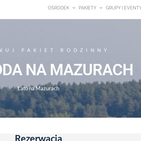
OŚRODEK
PAKIETY
GRUPY I EVENT
WUJ PAKIET RODZINNY
ODA NA MAZURACH
Lato na Mazurach
Rezerwacja