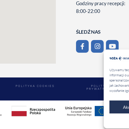
Godziny pracy recepcji:
8:00-22:00
ŚLEDŹ NAS
Używamy techn
informacji o 
spersonalizow
jak zachowani
POLITYKA COOKIES
POLITYKA
PRYWATNOŚCI
wycofanie zgo
Ak