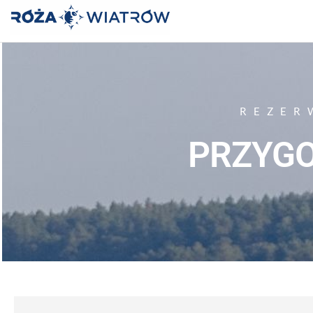
OŚRODEK
"RÓŻA
WIATRÓW"
REZER
PRZYG