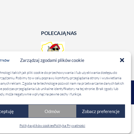
POLECAJĄ NAS
Zarządzaj zgodami plików cookie
ologii takich jak pliki cookie do przechowywania i/lub uzyskiwania dostępu do
urządzeniu. Robimy to w celu poprawy komfortu przeglądania strony i wyświetlania
anych reklam. Zgoda na te technologie pozwoli nam na przetwarzanie danych takich
e podczas przeglądania lub unikalne identyfikatory na tej stronie. Brak zgody lub
STANDARDY
OCHRONY
dy, może negatywnie wpłynąć na pewne cechy i funkcje.
MAŁOLETNICH
ceptuję
Odmów
Zobacz preferencje
Polityka plików cookies
Polityka Prywatności