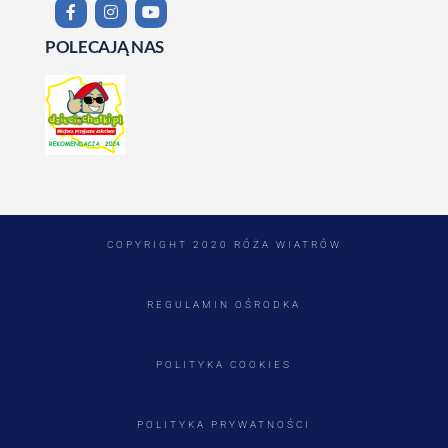
POLECAJĄ NAS
COPYRIGHT 2020 RÓŻA WIATRÓW
REGULAMIN OŚRODKA
POLITYKA COOKIES
POLITYKA PRYWATNOŚCI