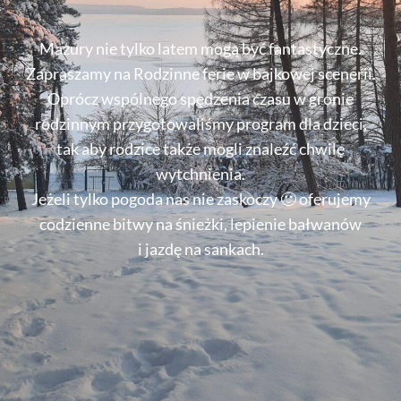
Mazury nie tylko latem mogą być fantastyczne.
Zapraszamy na Rodzinne ferie w bajkowej scenerii.
Oprócz wspólnego spędzenia czasu w gronie
rodzinnym przygotowaliśmy program dla dzieci,
tak aby rodzice także mogli znaleźć chwilę
wytchnienia.
Jeżeli tylko pogoda nas nie zaskoczy 🙂 oferujemy
codzienne bitwy na śnieżki, lepienie bałwanów
i jazdę na sankach.