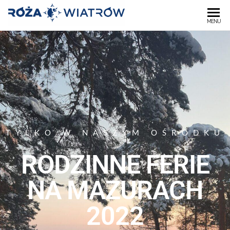
OŚRODEK
MENU
"RÓŻA
WIATRÓW"
TYLKO W NASZYM OŚRODKU
RODZINNE FERIE
NA MAZURACH
2022