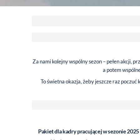
Za nami kolejny wspólny sezon – pełen akcji, p
a potem wspólne 
To świetna okazja, żeby jeszcze raz poczuć
Pakiet dla kadry pracującej w sezonie 2025 