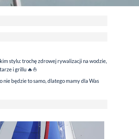
im stylu: trochę zdrowej rywalizacji na wodzie,
rze i grillu 🔥⛵️
to nie będzie to samo, dlatego mamy dla Was