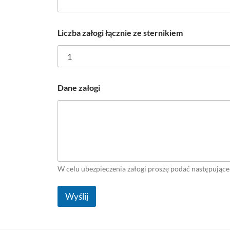
t
u
z
Liczba załogi łącznie ze sternikiem
e
s
t
e
r
Dane załogi
n
i
k
i
e
m
ł
ą
W celu ubezpieczenia załogi proszę podać następujące
c
z
n
Wyślij
i
e