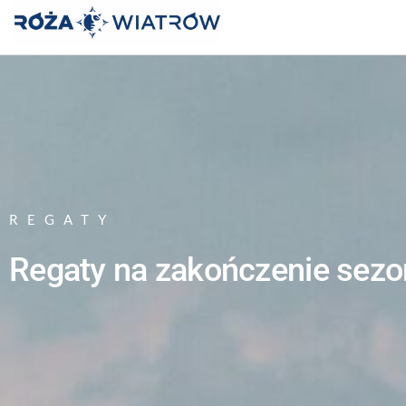
OŚRODEK
"RÓŻA
WIATRÓW"
REGATY
Regaty na zakończenie sez