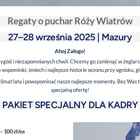
Regaty o puchar Róży Wiatrów
27–28 września 2025 | Mazury
Ahoj Załogo!
rzygód i niezapomnianych chwil. Chcemy go zamknąć w żeglarsk
wspominki, śmiech i najlepsze historie sezonu przy ognisku, gita
 klimat lata i powspominać nasze najlepsze momenty. Bez Was 
specjalną ofertę!
PAKIET SPECJALNY DLA KADRY
– 100 zł/os