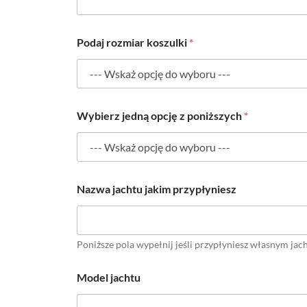
Podaj rozmiar koszulki
*
Wybierz jedną opcję z poniższych
*
Nazwa jachtu jakim przypłyniesz
Poniższe pola wypełnij jeśli przypłyniesz własnym ja
j
Model jachtu
a
c
h