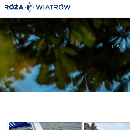
OŚRODEK
"RÓŻA
WIATRÓW"
TAK