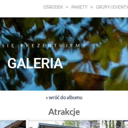
OŚRODEK
PAKIETY
GRUPY I EVENT
 SIĘ PREZENTUJEMY
GALERIA
« wróć do albumu
Atrakcje