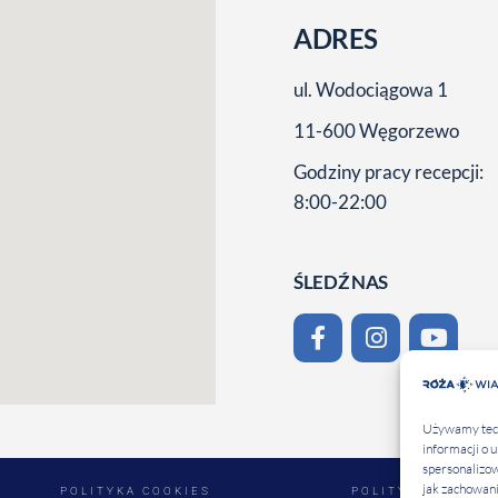
ADRES
ul. Wodociągowa 1
11-600 Węgorzewo
Godziny pracy recepcji:
8:00-22:00
ŚLEDŹ NAS
Używamy techn
informacji o 
spersonalizow
jak zachowani
POLITYKA COOKIES
POLITYKA