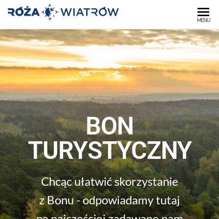
OŚRODEK
MENU
"RÓŻA
WIATRÓW"
BON
TURYSTYCZNY
Chcąc ułatwić skorzystanie
z Bonu - odpowiadamy tutaj
na najczęściej zadawane nam