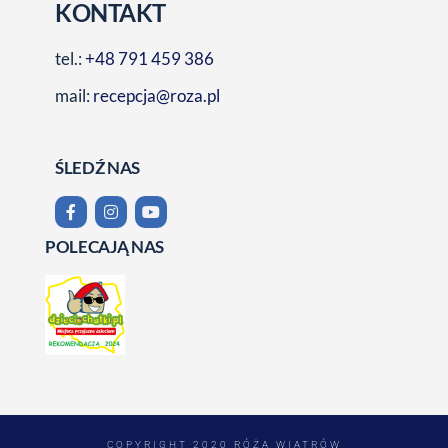
KONTAKT
tel.:
+48 791 459 386
mail:
recepcja@roza.pl
ŚLEDŹ NAS
POLECAJĄ NAS
COPYRIGHT 2020 RÓŻA WIATRÓW