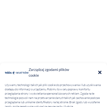
Zarządzaj zgodami plików
cookie
Używamy technologii takich jak pliki cookie do przechowywania i/lub uzyskiwania
dostępu do informacji o urządzeniu. Robimy to w celu poprawy komfortu
przeglądania strony i wyświetlania spersonalizowanych reklam. Zgoda na te
technologie pozwoli nam na przetwarzanie danych takich jak zachowanie podczas
przeglądania lub unikalne identyfikatory na tej stronie. Brak zgody lub wycofanie
zgody, może negatywnie wpłynąć na pewne cechy i funkcje.