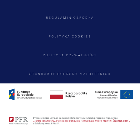
REGULAMIN OŚRODKA
POLITYKA COOKIES
POLITYKA PRYWATNOŚCI
STANDARDY OCHRONY MAŁOLETNICH